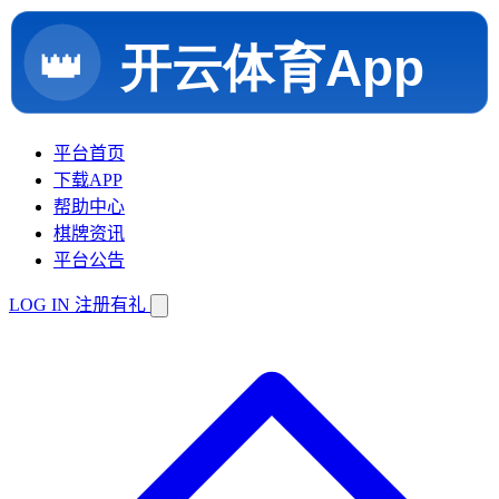
平台首页
下载APP
帮助中心
棋牌资讯
平台公告
LOG IN
注册有礼