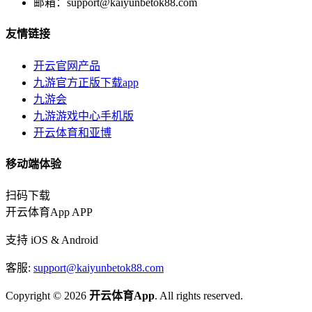
邮箱：
support@kaiyunbetok88.com
友情链接
开云官网产品
九游官方正版下载app
九游会
九游游戏中心手机版
开云体育和亚博
移动端体验
扫码下载
开云体育App APP
支持 iOS & Android
客服:
support@kaiyunbetok88.com
Copyright © 2026
开云体育App
. All rights reserved.