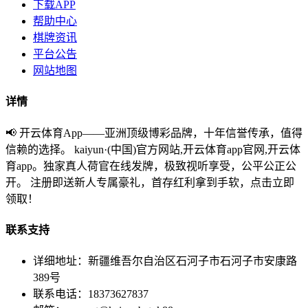
下载APP
帮助中心
棋牌资讯
平台公告
网站地图
详情
📢 开云体育App——亚洲顶级博彩品牌，十年信誉传承，值得
信赖的选择。 kaiyun·(中国)官方网站,开云体育app官网,开云体
育app。独家真人荷官在线发牌，极致视听享受，公平公正公
开。 注册即送新人专属豪礼，首存红利拿到手软，点击立即
领取！
联系支持
详细地址：新疆维吾尔自治区石河子市石河子市安康路
389号
联系电话：18373627837