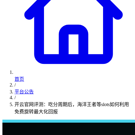
首页
/
平台公告
/
开云官网评测：吃分周期后，海洋王者等slots如何利用
免费旋转最大化回报