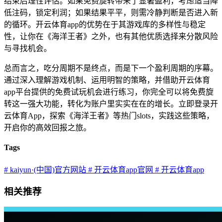
结束后理性评估。如果免费旋转带来了显著盈利，考虑适当降
低注码，锁定利润；如果结果平平，则需冷静判断是否进入新
的循环。开云体育app的优势在于其游戏库的多样性与稳定
性，让你在《海洋王者》之外，也有其他优质选择来分散风险
与寻找机会。
总而言之，吃分周期不是终点，而是下一个盈利周期的序幕。
通过深入理解游戏机制、运用明智的策略，并借助开云体育
app平台提供的免费试玩机会进行练习，你完全可以将免费旋
转这一强大功能，转化为账户里实实在在的增长。立即登录开
云体育App，探索《海洋王者》等热门slots，实践这些策略，
开启你的高效回报之旅。
Tags
# kaiyun·(中国)官方网站
# 开云体育app官网
# 开云体育app
相关推荐