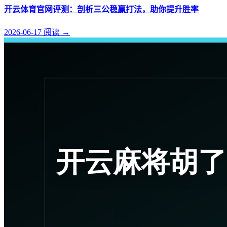
开云体育官网评测：剖析三公稳赢打法，助你提升胜率
2026-06-17
阅读
→